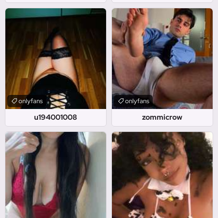
onlyfans
onlyfans
u194001008
zommicrow