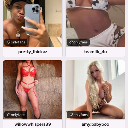
onlyfans
onlyfans
pretty_thickaz
teamilk_4u
onlyfans
onlyfans
willowwhispers89
amy.babyboo