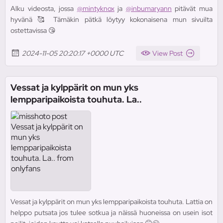
Alku videosta, jossa
@mintyknox
ja
@inbumaryann
pitävät mua
hyvänä 🥰 Tämäkin pätkä löytyy kokonaisena mun sivuilta
ostettavissa 😘
2024-11-05 20:20:17 +0000 UTC
View Post
Vessat ja kylppärit on mun yks
lempparipaikoista touhuta. La..
Vessat ja kylppärit on mun yks lempparipaikoista touhuta. Lattia on
helppo putsata jos tulee sotkua ja näissä huoneissa on usein isot