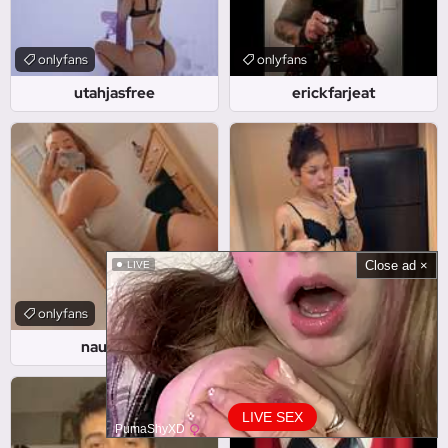
onlyfans
onlyfans
utahjasfree
erickfarjeat
Close ad ×
LIVE
onlyfans
onlyfans
nautiwife
spitonmysoul
LIVE SEX
PumaShyXD