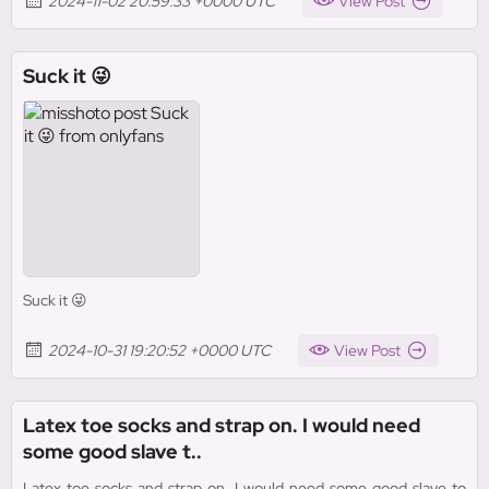
2024-11-02 20:59:33 +0000 UTC
View Post
Suck it 😜
Suck it 😜
2024-10-31 19:20:52 +0000 UTC
View Post
Latex toe socks and strap on. I would need
some good slave t..
Latex toe socks and strap on. I would need some good slave to