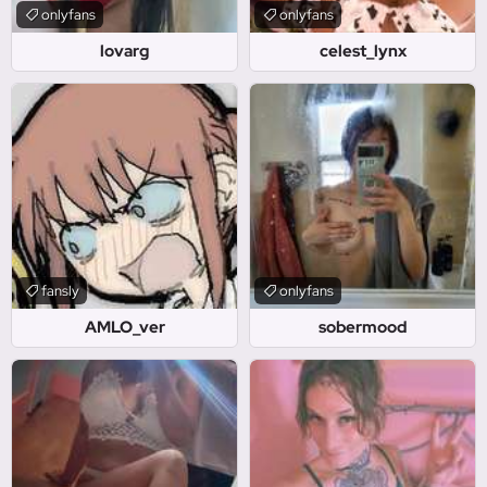
onlyfans
onlyfans
lovarg
celest_lynx
fansly
onlyfans
AMLO_ver
sobermood