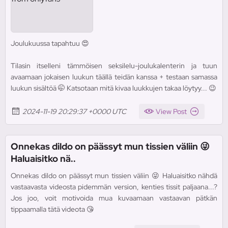
Joulukuussa tapahtuu 😍
Tilasin itselleni tämmöisen seksilelu-joulukalenterin ja tuun
avaamaan jokaisen luukun täällä teidän kanssa + testaan samassa
luukun sisältöä 🤭 Katsotaan mitä kivaa luukkujen takaa löytyy... 😉
2024-11-19 20:29:37 +0000 UTC
View Post
Onnekas dildo on päässyt mun tissien väliin 😜
Haluaisitko nä..
Onnekas dildo on päässyt mun tissien väliin 😜 Haluaisitko nähdä
vastaavasta videosta pidemmän version, kenties tissit paljaana...?
Jos joo, voit motivoida mua kuvaamaan vastaavan pätkän
tippaamalla tätä videota 😘