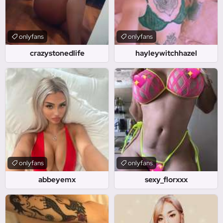
onlyfans
onlyfans
crazystonedlife
hayleywitchhazel
onlyfans
onlyfans
abbeyemx
sexy_florxxx