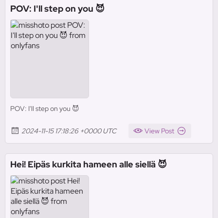
POV: I'll step on you 😈
POV: I'll step on you 😈
2024-11-15 17:18:26 +0000 UTC
View Post
Hei! Eipäs kurkita hameen alle siellä 😈