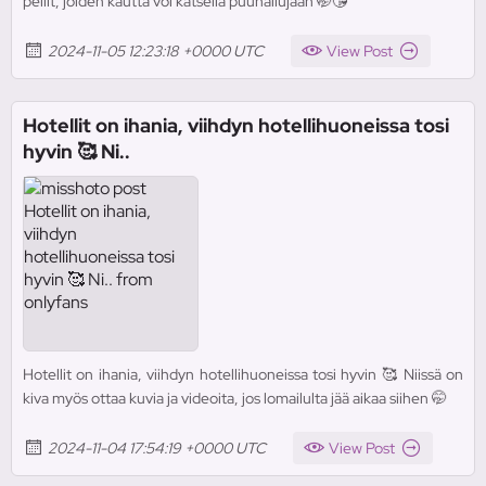
peilit, joiden kautta voi katsella puuhailujaan 🤭😘
2024-11-05 12:23:18 +0000 UTC
View Post
Hotellit on ihania, viihdyn hotellihuoneissa tosi
hyvin 🥰 Ni..
Hotellit on ihania, viihdyn hotellihuoneissa tosi hyvin 🥰 Niissä on
kiva myös ottaa kuvia ja videoita, jos lomailulta jää aikaa siihen 🤭
2024-11-04 17:54:19 +0000 UTC
View Post