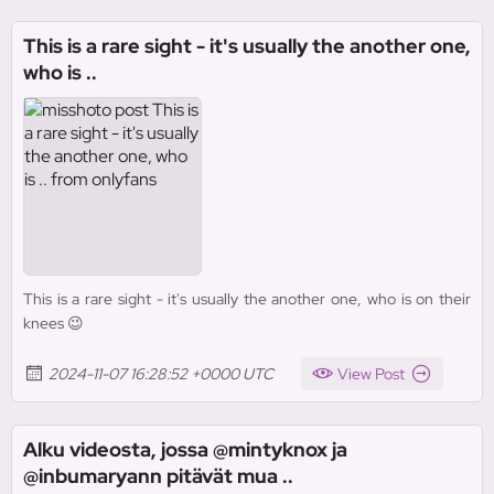
This is a rare sight - it's usually the another one,
who is ..
This is a rare sight - it's usually the another one, who is on their
knees 😉
2024-11-07 16:28:52 +0000 UTC
View Post
Alku videosta, jossa @mintyknox ja
@inbumaryann pitävät mua ..