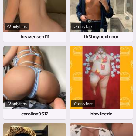
onlyfans
onlyfans
heavensent11
th3boynextdoor
onlyfans
onlyfans
carolina9612
bbwfeede