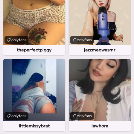
onlyfans
onlyfans
theperfectpiggy
jazzmeowasmr
onlyfans
onlyfans
littlemissybrat
lawhora