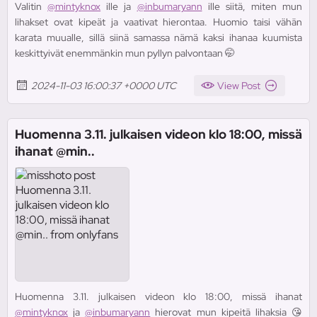
Valitin
@mintyknox
ille ja
@inbumaryann
ille siitä, miten mun
lihakset ovat kipeät ja vaativat hierontaa. Huomio taisi vähän
karata muualle, sillä siinä samassa nämä kaksi ihanaa kuumista
keskittyivät enemmänkin mun pyllyn palvontaan 🤭
2024-11-03 16:00:37 +0000 UTC
View Post
Huomenna 3.11. julkaisen videon klo 18:00, missä
ihanat @min..
Huomenna 3.11. julkaisen videon klo 18:00, missä ihanat
@mintyknox
ja
@inbumaryann
hierovat mun kipeitä lihaksia 😘