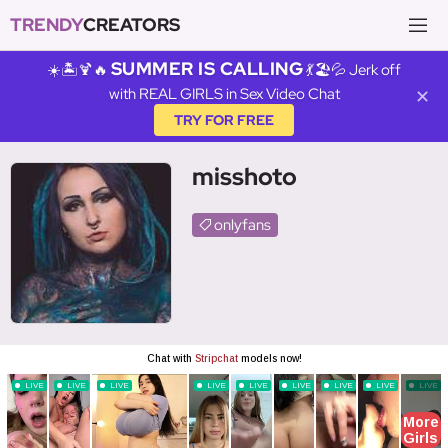
TRENDY
CREATORS
SUMMER IS CALLING
☀️🏝️🍹🔥
💃🏖️💦 Jerk off
with REAL GIRLS in Sex Video Chat
✕
TRY FOR FREE
misshoto
onlyfans