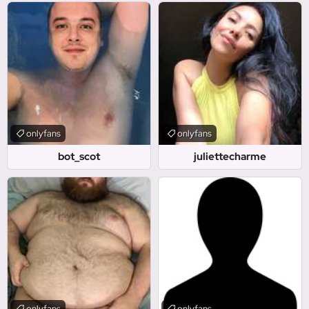
onlyfans
onlyfans
bot_scot
juliettecharme
onlyfans
onlyfans