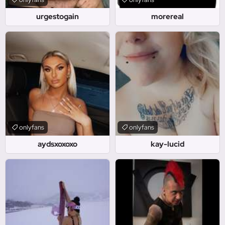
urgestogain
morereal
onlyfans
onlyfans
aydsxoxoxo
kay-lucid