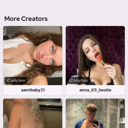
More Creators
onlyfans
onlyfans
samibaby21
anna_69_bestie